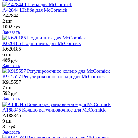
A42844 Шайба для McCormick
A42844
2 шт
1092
руб.
Заказать
K620185 Подшипник для McCormick
K620185
6 шт
486
руб.
Заказать
K915557 Регулировочное кольцо для McCormick
K915557
7 шт
592
руб.
Заказать
A188345 Кольцо регулировочное для McCormick
A188345
9 шт
81
руб.
Заказать