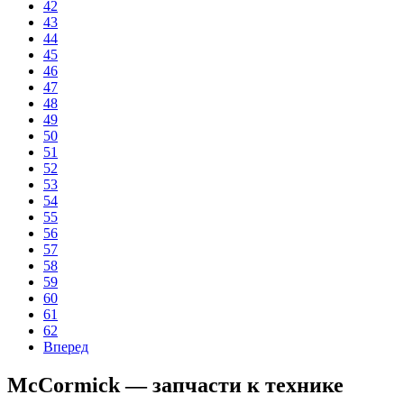
42
43
44
45
46
47
48
49
50
51
52
53
54
55
56
57
58
59
60
61
62
Вперед
McCormick — запчасти к технике