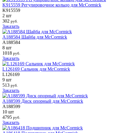
K915559 Регулировочное кольцо для McCormick
K915559
2 шт
302
руб.
Заказать
A188584 Шайба для McCormick
A188584
8 шт
1018
руб.
Заказать
L126169 Сальник для McCormick
L126169
9 шт
513
руб.
Заказать
A188599 Диск опорный для McCormick
A188599
10 шт
4795
руб.
Заказать