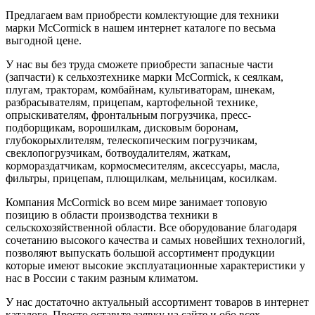
Предлагаем вам приобрести комлектующие для техники
марки McCormick в нашем интернет каталоге по весьма
выгодной цене.
У нас вы без труда сможете приобрести запасные части
(запчасти) к сельхозтехнике марки McCormick, к сеялкам,
плугам, тракторам, комбайнам, культиваторам, шнекам,
разбрасывателям, прицепам, картофельной технике,
опрыскивателям, фронтальным погрузчика, пресс-
подборщикам, ворошилкам, дисковым боронам,
глубокорыхлителям, телескопическим погрузчикам,
свеклопогрузчикам, ботвоудалителям, жаткам,
кормораздатчикам, кормосмесителям, аксессуары, масла,
фильтры, прицепам, плющилкам, мельницам, косилкам.
Компания McCormick во всем мире занимает топовую
позицию в области производства техники в
сельскохозяйственной области. Все оборудование благодаря
сочетанию высокого качества и самых новейших технологий,
позволяют выпускать большой ассортимент продукции
которые имеют высокие эксплуатационные характеристики у
нас в России с таким разным климатом.
У нас достаточно актуальный ассортимент товаров в интернет
каталоге. Просто оставьте заявку на сайте и обо всех