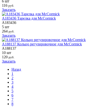
6 шт
116
руб.
Заказать
A183436 Тарелка для McCormick
A183436
5 шт
264
руб.
Заказать
A188137 Кольцо регулировочное для McCormick
A188137
10 шт
120
руб.
Заказать
Назад
1
2
3
4
5
6
7
8