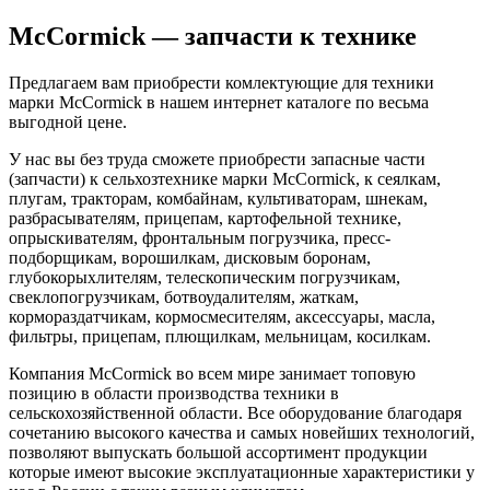
McCormick — запчасти к технике
Предлагаем вам приобрести комлектующие для техники
марки McCormick в нашем интернет каталоге по весьма
выгодной цене.
У нас вы без труда сможете приобрести запасные части
(запчасти) к сельхозтехнике марки McCormick, к сеялкам,
плугам, тракторам, комбайнам, культиваторам, шнекам,
разбрасывателям, прицепам, картофельной технике,
опрыскивателям, фронтальным погрузчика, пресс-
подборщикам, ворошилкам, дисковым боронам,
глубокорыхлителям, телескопическим погрузчикам,
свеклопогрузчикам, ботвоудалителям, жаткам,
кормораздатчикам, кормосмесителям, аксессуары, масла,
фильтры, прицепам, плющилкам, мельницам, косилкам.
Компания McCormick во всем мире занимает топовую
позицию в области производства техники в
сельскохозяйственной области. Все оборудование благодаря
сочетанию высокого качества и самых новейших технологий,
позволяют выпускать большой ассортимент продукции
которые имеют высокие эксплуатационные характеристики у