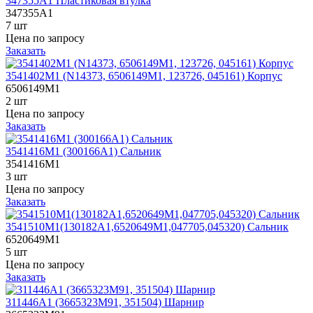
347355A1 Пластиковая втулка
347355A1
7 шт
Цена по запросу
Заказать
3541402M1 (N14373, 6506149M1, 123726, 045161) Корпус
6506149M1
2 шт
Цена по запросу
Заказать
3541416M1 (300166A1) Сальник
3541416M1
3 шт
Цена по запросу
Заказать
3541510M1(130182A1,6520649M1,047705,045320) Сальник
6520649M1
5 шт
Цена по запросу
Заказать
311446A1 (3665323M91, 351504) Шарнир