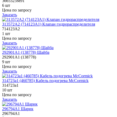
3665323M91
6 шт
Цена по запросу
Заказать
313572A2 (714123A1) Клапан гидрораспределителя
714123A2
1 шт
Цена по запросу
Заказать
292901A1 (138778) Шайба
292901A1 (138778)
9 шт
Цена по запросу
Заказать
314723a1 (460785) Кабель подогрева McCormick
314723a1
10 шт
Цена по запросу
Заказать
296794A1 Шарик
296794A1