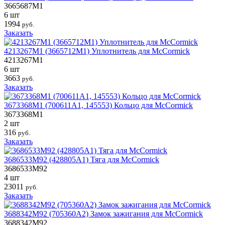
3665687M1
6 шт
1994
руб.
Заказать
4213267M1 (3665712M1) Уплотнитель для McCormick
4213267M1
6 шт
3663
руб.
Заказать
3673368M1 (700611A1, 145553) Кольцо для McCormick
3673368M1
2 шт
316
руб.
Заказать
3686533M92 (428805A1) Тяга для McCormick
3686533M92
4 шт
23011
руб.
Заказать
3688342M92 (705360A2) Замок зажигания для McCormick
3688342M92