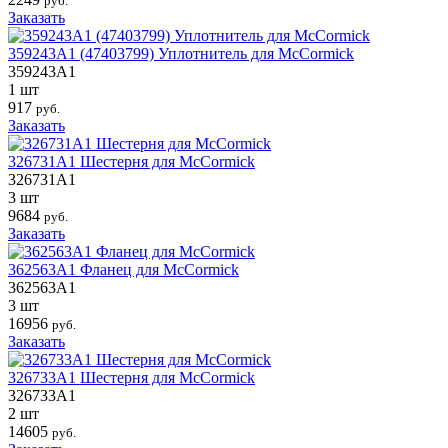
руб.
Заказать
359243A1 (47403799) Уплотнитель для McCormick
359243A1
1 шт
917
руб.
Заказать
326731A1 Шестерня для McCormick
326731A1
3 шт
9684
руб.
Заказать
362563A1 Фланец для McCormick
362563A1
3 шт
16956
руб.
Заказать
326733A1 Шестерня для McCormick
326733A1
2 шт
14605
руб.