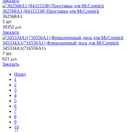
Заказать
362568A1 (84315338) Проставка для McCormick
362568A1
5 шт
39352
руб.
Заказать
345334A1(716556A1) Фрикционный диск для McCormick
345334A1(716556A1)
7 шт
621
руб.
Заказать
Назад
1
2
3
4
5
6
7
8
9
10