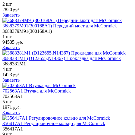
2 шт
2820
руб.
Заказать
3688379M91(300168A1) Передний мост для McCormick
3688379M91(300168A1)
1 шт
94535
руб.
Заказать
3688381M1 (D123655,N14367) Прокладка для McCormick
3688381M1
4 шт
1423
руб.
Заказать
702563A1 Втулка для McCormick
702563A1
5 шт
1971
руб.
Заказать
356417A1 Регулировочное кольцо для McCormick
356417A1
9 шт