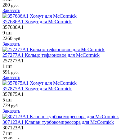
280
руб.
Заказать
357686A1 Хомут для McCormick
357686A1
9 шт
2260
руб.
Заказать
257277A1 Кольцо тефлоновое для McCormick
257277A1
1 шт
591
руб.
Заказать
357875A1 Хомут для McCormick
357875A1
5 шт
779
руб.
Заказать
307123A1 Клапан турбокомпрессора для McCormick
307123A1
7 шт
2249