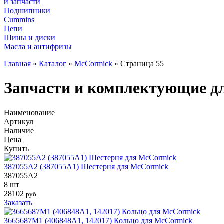
и запчасти
Подшипники
Cummins
Цепи
Шины и диски
Масла и антифризы
Главная
»
Каталог
»
McCormick
»
Страница 55
Запчасти и комплектующие дл
Наименование
Артикул
Наличие
Цена
Купить
387055A2 (387055A1) Шестерня для McCormick
387055A2
8 шт
28102
руб.
Заказать
3665687M1 (406848A1, 142017) Кольцо для McCormick