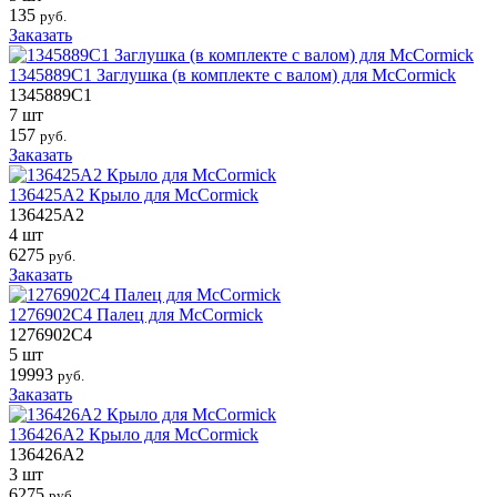
135
руб.
Заказать
1345889C1 Заглушка (в комплекте с валом) для McCormick
1345889C1
7 шт
157
руб.
Заказать
136425A2 Крыло для McCormick
136425A2
4 шт
6275
руб.
Заказать
1276902C4 Палец для McCormick
1276902C4
5 шт
19993
руб.
Заказать
136426A2 Крыло для McCormick
136426A2
3 шт
6275
руб.