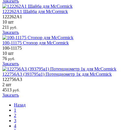
Заказать
122262A1 Шайба для McCormick
122262A1
10 шт
211
руб.
Заказать
100-11175 Стопор для McCormick
100-11175
10 шт
76
руб.
Заказать
122756A3 (393795a1) Потенциометр 1к для McCormick
122756A3
2 шт
4513
руб.
Заказать
Назад
1
2
3
4