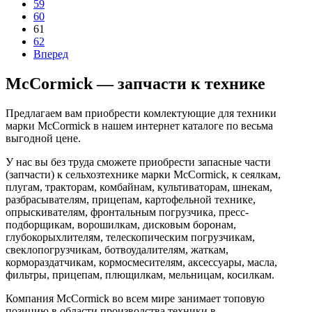
59
60
61
62
Вперед
McCormick — запчасти к технике
Предлагаем вам приобрести комлектующие для техники
марки McCormick в нашем интернет каталоге по весьма
выгодной цене.
У нас вы без труда сможете приобрести запасные части
(запчасти) к сельхозтехнике марки McCormick, к сеялкам,
плугам, тракторам, комбайнам, культиваторам, шнекам,
разбрасывателям, прицепам, картофельной технике,
опрыскивателям, фронтальным погрузчика, пресс-
подборщикам, ворошилкам, дисковым боронам,
глубокорыхлителям, телескопическим погрузчикам,
свеклопогрузчикам, ботвоудалителям, жаткам,
кормораздатчикам, кормосмесителям, аксессуары, масла,
фильтры, прицепам, плющилкам, мельницам, косилкам.
Компания McCormick во всем мире занимает топовую
позицию в области производства техники в