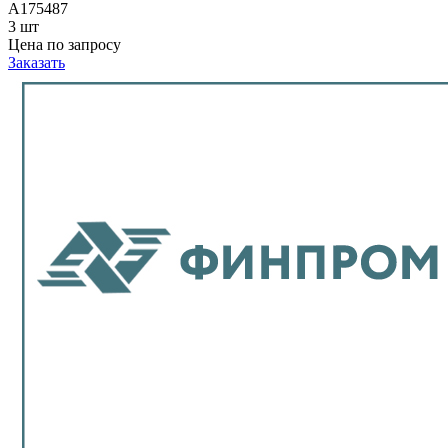
A175487
3 шт
Цена по запросу
Заказать