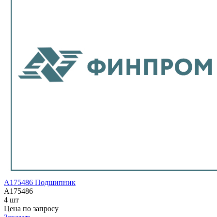
A175486 Подшипник
A175486
4 шт
Цена по запросу