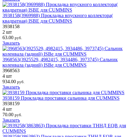
3938158(3969988) Прокладка впускного коллектора(
квадратная) ISBE для CUMMINS
3938158
2 шт
63.00
руб.
Заказать
3968563(3925529, 4982415, 3934486, 3973745) Сальник
коленвала (задний) ISBe для CUMMINS
3968563
4 шт
934.00
руб.
Заказать
3938159 Прокладка проставки сальника для CUMMINS
3938159
4 шт
70.00
руб.
Заказать
3939258(3863863) Прокладка проставки ТННД EQB для