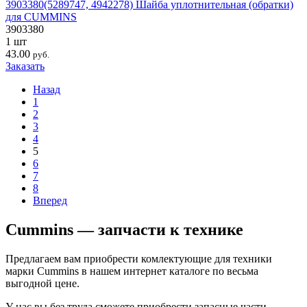
3903380(5289747, 4942278) Шайба уплотнительная (обратки)
для CUMMINS
3903380
1 шт
43.00
руб.
Заказать
Назад
1
2
3
4
5
6
7
8
Вперед
Cummins — запчасти к технике
Предлагаем вам приобрести комлектующие для техники
марки Cummins в нашем интернет каталоге по весьма
выгодной цене.
У нас вы без труда сможете приобрести запасные части