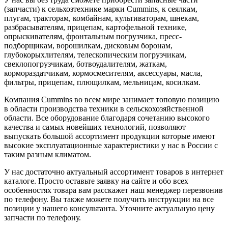
(запчасти) к сельхозтехнике марки Cummins, к сеялкам,
плугам, тракторам, комбайнам, культиваторам, шнекам,
разбрасывателям, прицепам, картофельной технике,
опрыскивателям, фронтальным погрузчика, пресс-
подборщикам, ворошилкам, дисковым боронам,
глубокорыхлителям, телескопическим погрузчикам,
свеклопогрузчикам, ботвоудалителям, жаткам,
кормораздатчикам, кормосмесителям, аксессуары, масла,
фильтры, прицепам, плющилкам, мельницам, косилкам.
Компания Cummins во всем мире занимает топовую позицию
в области производства техники в сельскохозяйственной
области. Все оборудование благодаря сочетанию высокого
качества и самых новейших технологий, позволяют
выпускать большой ассортимент продукции которые имеют
высокие эксплуатационные характеристики у нас в России с
таким разным климатом.
У нас достаточно актуальный ассортимент товаров в интернет
каталоге. Просто оставьте заявку на сайте и обо всех
особенностях товара вам расскажет наш менеджер перезвонив
по телефону. Вы также можете получить инструкции на все
позиции у нашего консультанта. Уточните актуальную цену
запчасти по телефону.